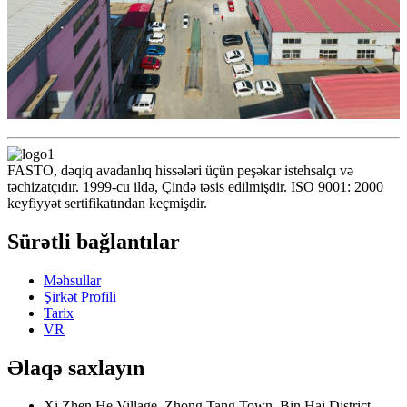
FASTO, dəqiq avadanlıq hissələri üçün peşəkar istehsalçı və
təchizatçıdır. 1999-cu ildə, Çində təsis edilmişdir. ISO 9001: 2000
keyfiyyət sertifikatından keçmişdir.
Sürətli bağlantılar
Məhsullar
Şirkət Profili
Tarix
VR
Əlaqə saxlayın
Xi Zhen He Village, Zhong Tang Town, Bin Hai District,