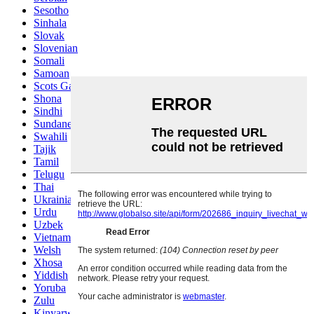
Sesotho
Sinhala
Slovak
Slovenian
Somali
Samoan
Scots Gaelic
Shona
Sindhi
Sundanese
Swahili
Tajik
Tamil
Telugu
Thai
Ukrainian
Urdu
Uzbek
Vietnamese
Welsh
Xhosa
Yiddish
Yoruba
Zulu
Kinyarwanda