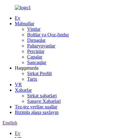
Ev
Məhsullar
Vintlər
Boltlar və Qoz-fındıq
Dırnaqlar
Paltaryuyanlar
Perçinlər
Çapalar
Sancaqlar
Haqqımızda
Şirkət Profili
Tarix
VR
Xəbərlər
Şirkət xəbərləri
Sənaye Xəbərləri
Tez-tez verilən suallar
Bizimlə əlaqə saxlayın
English
Ev