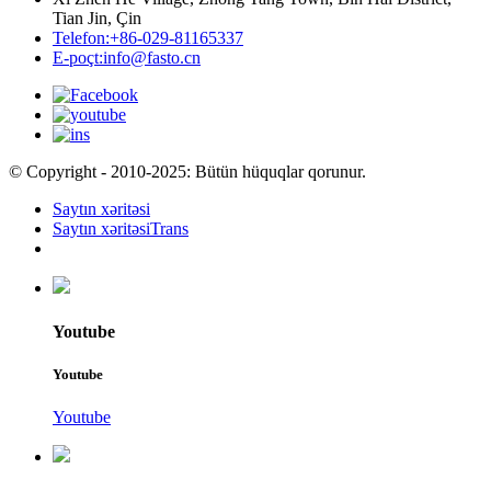
Tian Jin, Çin
Telefon:
+86-029-81165337
E-poçt:
info@fasto.cn
© Copyright - 2010-2025: Bütün hüquqlar qorunur.
Saytın xəritəsi
Saytın xəritəsiTrans
Youtube
Youtube
Youtube