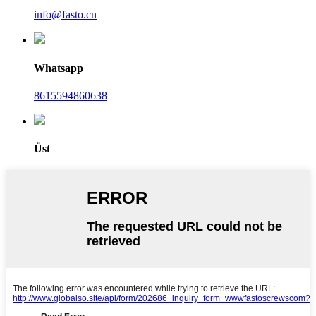
info@fasto.cn
Whatsapp
8615594860638
Üst